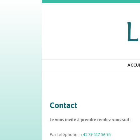
L'Autre
Francine Giroud, psychopraticienne et gestalt thér
Ps
ACCU
Contact
Je vous invite à prendre rendez-vous soit :
Par téléphone :
+41 79 517 56 95