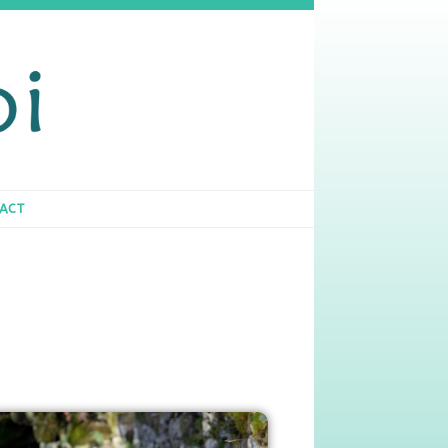
GESTALT-THÉRAPIE
PSY ?
CONTACT
rapie et
ais
ACT