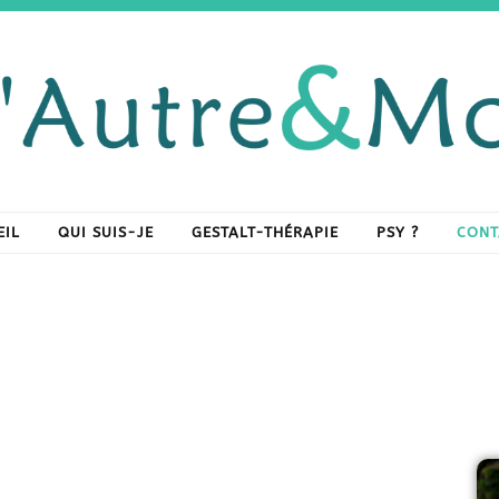
ACCUEIL
QUI SUIS-JE
 & Moi – Gestalt thé
apeute certifiée, vous accompagne dans le changement par la psychothérapie.
ychothérapie en Val
EIL
QUI SUIS-JE
GESTALT-THÉRAPIE
PSY ?
CONT